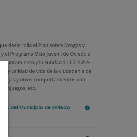
e desarrolla el Plan sobre Drogas y
 y el Programa Ocio Juvenil de Oviedo a
 Ayuntamiento y la Fundación C.E.S.P.A-
ud y calidad de vida de la ciudadanía del
 drogas y otros comportamientos con
ideojuegos, etc.
vas del Municipio de Oviedo