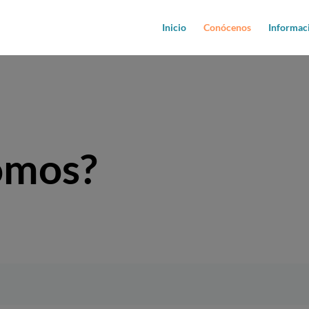
Inicio
Conócenos
Informac
omos?