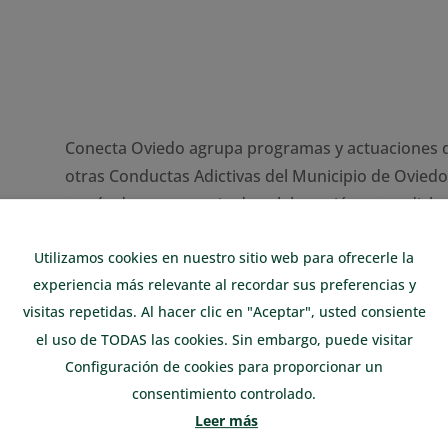
Conecta Oviedo agrupa programas y actuaciones qu
otras Conductas Adictivas del Municipio de Oviedo
través de un convenio de colaboración entre dicho
Proyecto Hombre con la finalidad de mejorar la sal
Utilizamos cookies en nuestro sitio web para ofrecerle la
Concejo de Oviedo en relación a los consumos de
experiencia más relevante al recordar sus preferencias y
potencial de abuso como los juegos de apuestas, v
visitas repetidas. Al hacer clic en "Aceptar", usted consiente
el uso de TODAS las cookies. Sin embargo, puede visitar
Plan sobre Drogas y otras Conductas Adicti
Configuración de cookies para proporcionar un
consentimiento controlado.
Leer más