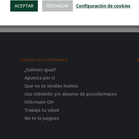
Programa Ocio Juvenil de Oviedo
ACEPTAR
RECHAZAR
Configuración de cookies
TODAS LAS CAMPAÑAS
¿Salimos igual?
Apuesta por ti
Que no te vendan humos
Uso Indebido y/o abusivo de psicofarmacos
Infórmate OH
Trabaja tu salud
No te la juegues