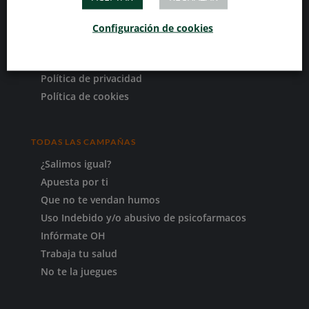
Conócenos
Publicaciones
Configuración de cookies
Galería
Contacto
Política de privacidad
Política de cookies
TODAS LAS CAMPAÑAS
¿Salimos igual?
Apuesta por ti
Que no te vendan humos
Uso Indebido y/o abusivo de psicofarmacos
Infórmate OH
Trabaja tu salud
No te la juegues