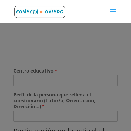
Centro educativo
*
Perfil de la persona que rellena el
cuestionario (Tutor/a, Orientación,
Dirección…)
*
Participación en la actividad