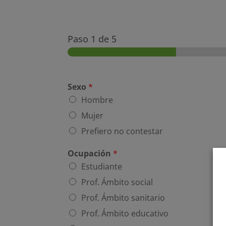
Paso
1
de 5
Sexo
*
Hombre
Mujer
Prefiero no contestar
Ocupación
*
Estudiante
Prof. Ámbito social
Prof. Ámbito sanitario
Prof. Ámbito educativo