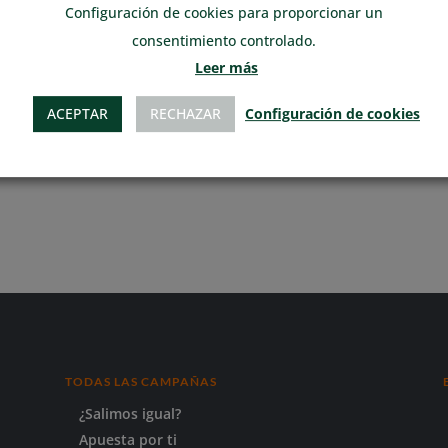
Configuración de cookies para proporcionar un
consentimiento controlado.
uación mínima y 5 la máxima:
*
Leer más
/formación diría que ha sido
ACEPTAR
RECHAZAR
Configuración de cookies
TODAS LAS CAMPAÑAS
¿Salimos igual?
Apuesta por ti