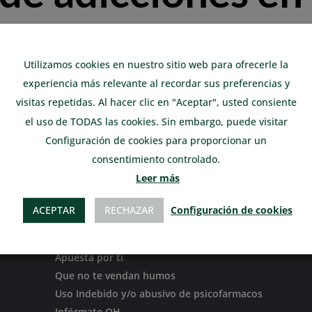
e ocio
Utilizamos cookies en nuestro sitio web para ofrecerle la
experiencia más relevante al recordar sus preferencias y
visitas repetidas. Al hacer clic en "Aceptar", usted consiente
el uso de TODAS las cookies. Sin embargo, puede visitar
Configuración de cookies para proporcionar un
consentimiento controlado.
Leer más
ACEPTAR
RECHAZAR
Configuración de cookies
TODAS LAS CAMPAÑAS
¿Salimos igual?
Apuesta por ti
Que no te vendan humos
Uso Indebido y/o abusivo de psicofarmacos
Infórmate OH