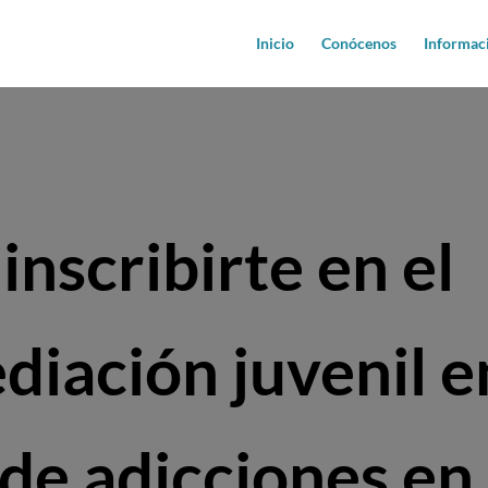
Inicio
Conócenos
Informac
inscribirte en el
diación juvenil e
de adicciones en