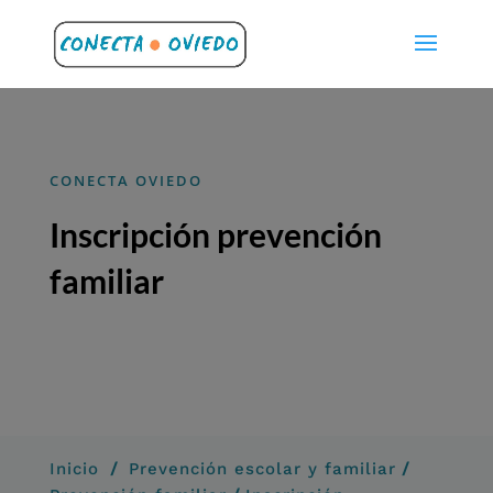
CONECTA OVIEDO
Inscripción prevención
familiar
/
/
Inicio
Prevención escolar y familiar