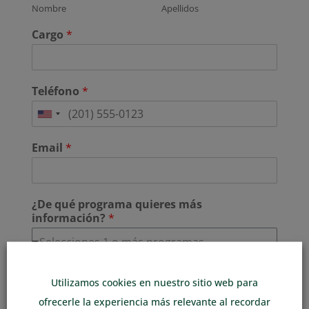
Nombre
Apellidos
Cargo
*
Teléfono
*
United
States
Email
*
+1
¿De qué programa quieres más
información?
*
Selecciona todos los programas que quieras
Utilizamos cookies en nuestro sitio web para
Política de privacidad
*
ofrecerle la experiencia más relevante al recordar