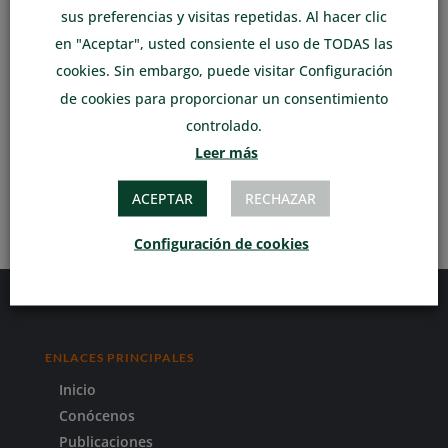
He leído y acepto la Política de privacidad
sus preferencias y visitas repetidas. Al hacer clic
Leer el aviso legal y política de privacidad
en "Aceptar", usted consiente el uso de TODAS las
Política de cookies
*
cookies. Sin embargo, puede visitar Configuración
He leído y acepto Política de cookies
de cookies para proporcionar un consentimiento
controlado.
Leer el aviso legal y política de privacidad
Leer más
Enviar formulario
ACEPTAR
RECHAZAR
Configuración de cookies
ENLACES PRINCIPALES
Inicio
Conócenos
Publicaciones