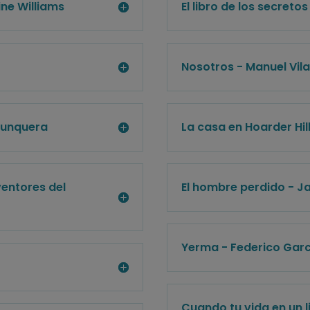
ine Williams
El libro de los secreto
Nosotros - Manuel Vil
Junquera
La casa en Hoarder Hill 
ventores del
El hombre perdido - J
Yerma - Federico Garc
Cuando tu vida en un l