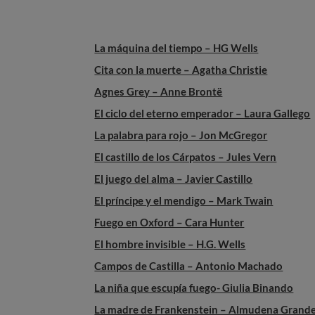
La máquina del tiempo – HG Wells
Cita con la muerte – Agatha Christie
Agnes Grey – Anne Brontë
El ciclo del eterno emperador – Laura Gallego
La palabra para rojo – Jon McGregor
El castillo de los Cárpatos – Jules Vern
El juego del alma – Javier Castillo
El príncipe y el mendigo – Mark Twain
Fuego en Oxford – Cara Hunter
El hombre invisible – H.G. Wells
Campos de Castilla – Antonio Machado
La niña que escupía fuego- Giulia Binando
La madre de Frankenstein – Almudena Grand