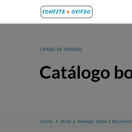
CONECTA OVIEDO
Catálogo b
/
/
Inicio
Ocio y tiempo libre
Bookcro