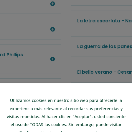
La letra escarlata - N
La guerra de los pane
d Phillips
El bello verano - Cesa
En estado salvaje - C
Utilizamos cookies en nuestro sitio web para ofrecerle la
experiencia más relevante al recordar sus preferencias y
visitas repetidas. Al hacer clic en "Aceptar", usted consiente
Bajo las lilas - Lousi M
el uso de TODAS las cookies. Sin embargo, puede visitar