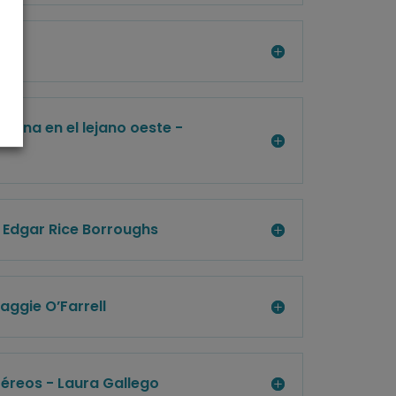
ten
buena en el lejano oeste -
 Edgar Rice Borroughs
aggie O’Farrell
téreos - Laura Gallego