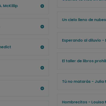
. McKillip
Un cielo lleno de nube
n
Esperando al diluvio 
nedict
El taller de libros proh
Tú no matarás - Julia
Hombrecitos - Louisa 