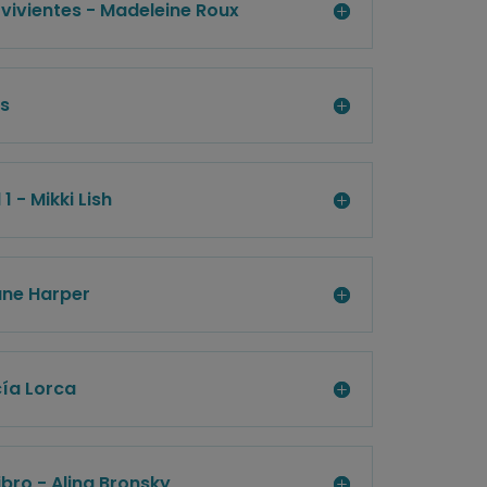
s vivientes - Madeleine Roux
as
1 - Mikki Lish
ane Harper
ía Lorca
ibro - Alina Bronsky