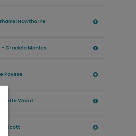
athaniel Hawthorne
s - Graciela Montes
re Pavese
harlotte Wood
ay Alcott