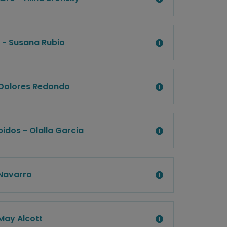
s - Susana Rubio
- Dolores Redondo
ibidos - Olalla Garcia
 Navarro
May Alcott