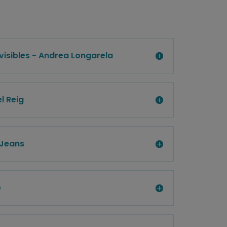
nvisibles - Andrea Longarela
l Reig
 Jeans
e