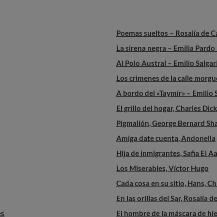
Poemas sueltos – Rosalía de C
La sirena negra – Emilia Pardo
Al Polo Austral – Emilio Salgar
Los crimenes de la calle morg
A bordo del «Taymir» – Emilio 
El grillo del hogar, Charles Dic
Pigmalión, George Bernard S
Amiga date cuenta, Andonella
Hija de inmigrantes, Safia El 
Los Miserables, Víctor Hugo
Cada cosa en su sitio, Hans, C
En las orillas del Sar, Rosalía d
es
El hombre de la máscara de hi