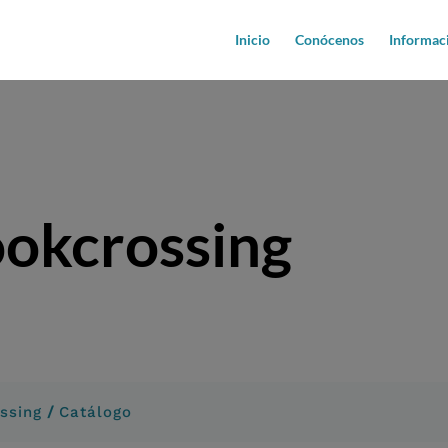
Inicio
Conócenos
Informac
ookcrossing
/
ssing
Catálogo