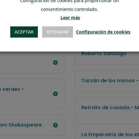
Configuración de cookies para proporcionar un
consentimiento controlado.
Persuasión - Jane Aus
Leer más
ACEPTAR
RECHAZAR
Configuración de cookies
La aventura de los Bal
Roberto Santiago
t
Tarzán de los monos -
s verdes -
Retrato de casada - M
liam Shakespeare
La Emperatriz de los e