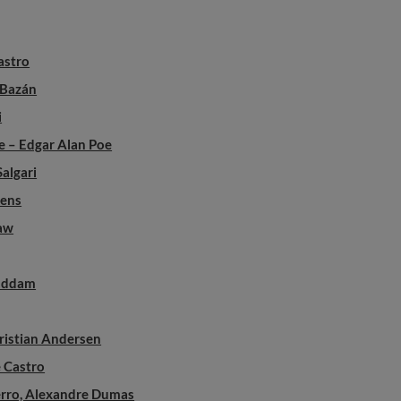
astro
 Bazán
i
ue – Edgar Alan Poe
Salgari
kens
haw
Aaddam
hristian Andersen
e Castro
erro, Alexandre Dumas